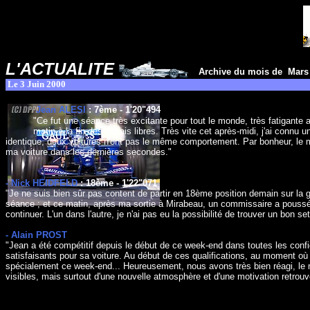
L'ACTUALITE
Archive du mois de
Mars
Le 3 Juin 2000
Jean ALESI
: 7ème - 1'20"494
"Ce fut une séance très excitante pour tout le monde, très fatigante 
matin à la fin des essais libres. Très vite cet après-midi, j'ai connu
identique, deux voitures n'ont pas le même comportement. Par bonheur, le mu
ma voiture dans les dernières secondes."
- Nick HEIDFELD
: 18ème - 1'22"071
"Je ne suis bien sûr pas content de partir en 18ème position demain sur la gri
séance ; et ce matin, après ma sortie à Mirabeau, un commissaire a poussé ma
continuer. L'un dans l'autre, je n'ai pas eu la possibilité de trouver un bon set
- Alain PROST
"Jean a été compétitif depuis le début de ce week-end dans toutes les confi
satisfaisants pour sa voiture. Au début de ces qualifications, au moment où J
spécialement ce week-end... Heureusement, nous avons très bien réagi, le m
visibles, mais surtout d'une nouvelle atmosphère et d'une motivation retrouvé