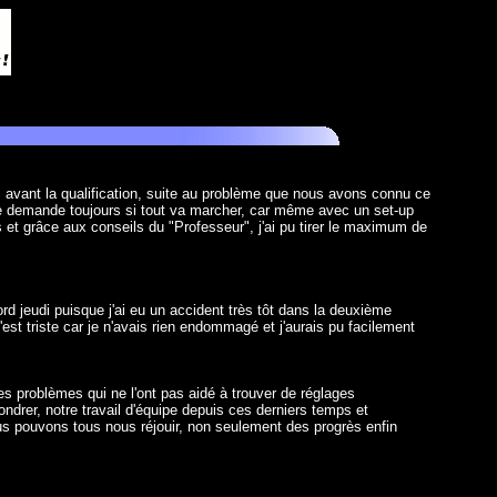
di avant la qualification, suite au problème que nous avons connu ce
on se demande toujours si tout va marcher, car même avec un set-up
et grâce aux conseils du "Professeur", j'ai pu tirer le maximum de
ord jeudi puisque j'ai eu un accident très tôt dans la deuxième
st triste car je n'avais rien endommagé et j'aurais pu facilement
s problèmes qui ne l'ont pas aidé à trouver de réglages
ondrer, notre travail d'équipe depuis ces derniers temps et
us pouvons tous nous réjouir, non seulement des progrès enfin