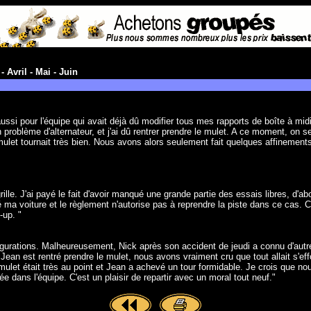
-
Avril
-
Mai
-
Juin
aussi pour l'équipe qui avait déjà dû modifier tous mes rapports de boîte à mi
 un problème d'alternateur, et j'ai dû rentrer prendre le mulet. A ce moment, 
let tournait très bien. Nous avons alors seulement fait quelques affinements 
lle. J'ai payé le fait d'avoir manqué une grande partie des essais libres, d'ab
 voiture et le règlement n'autorise pas à reprendre la piste dans ce cas. C'e
-up. "
gurations. Malheureusement, Nick après son accident de jeudi a connu d'autre
ean est rentré prendre le mulet, nous avons vraiment cru que tout allait s'eff
ulet était très au point et Jean a achevé un tour formidable. Je crois que no
e dans l'équipe. C'est un plaisir de repartir avec un moral tout neuf."